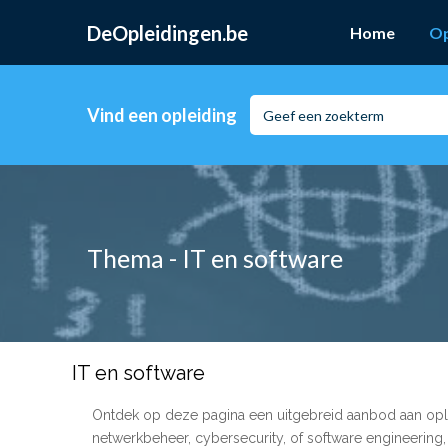
DeOpleidingen.be
Home
Op
Vind een opleiding
Thema - IT en software
IT en software
Ontdek op deze pagina een uitgebreid aanbod aan opl
netwerkbeheer, cybersecurity, of software engineering