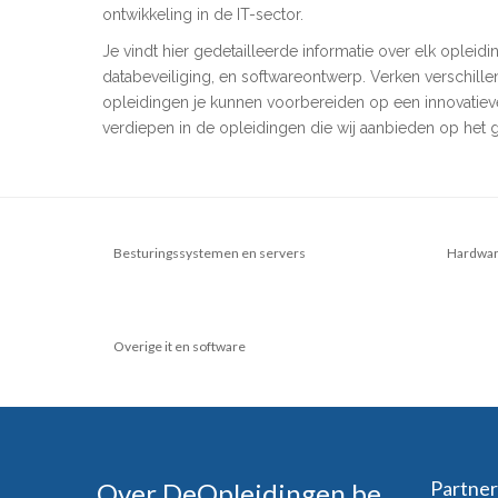
ontwikkeling in de IT-sector.
Je vindt hier gedetailleerde informatie over elk ople
databeveiliging, en softwareontwerp. Verken verschille
opleidingen je kunnen voorbereiden op een innovatiev
verdiepen in de opleidingen die wij aanbieden op het g
Besturingssystemen en servers
Hardwa
Overige it en software
Partner
Over DeOpleidingen.be