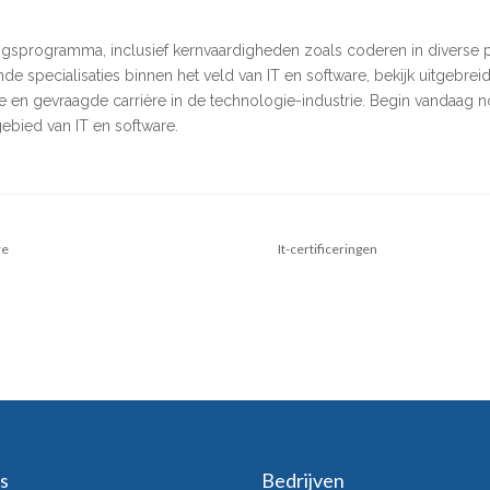
idingsprogramma, inclusief kernvaardigheden zoals coderen in diverse
nde specialisaties binnen het veld van IT en software, bekijk uitgebr
e en gevraagde carrière in de technologie-industrie. Begin vandaag
ebied van IT en software.
re
It-certificeringen
s
Bedrijven