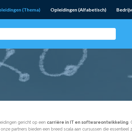
leidingen (Thema)
Opleidingen (Alfabetisch)
Bedrij
eidingen gericht op een
carrière in IT en softwareontwikkeling
.
, onze partners bieden een breed scala aan cursussen die essentieel 