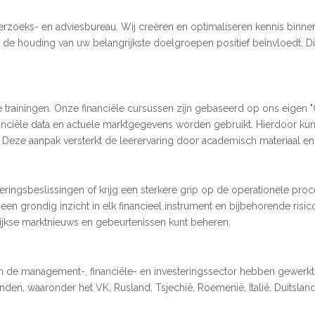
erzoeks- en adviesbureau. Wij creëren en optimaliseren kennis binne
 de houding van uw belangrijkste doelgroepen positief beïnvloedt. Di
e trainingen. Onze financiële cursussen zijn gebaseerd op ons eigen 
financiële data en actuele marktgegevens worden gebruikt. Hierdoor 
. Deze aanpak versterkt de leerervaring door academisch materiaal 
gsbeslissingen of krijg een sterkere grip op de operationele proc
n grondig inzicht in elk financieel instrument en bijbehorende risico
kse marktnieuws en gebeurtenissen kunt beheren.
 in de management-, financiële- en investeringssector hebben gewer
anden, waaronder het VK, Rusland, Tsjechië, Roemenië, Italië, Duitsla