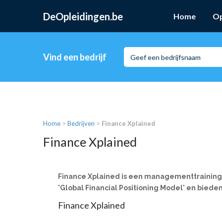
DeOpleidingen.be
Home
Op
Vind een bedrijf
Home
>
Bedrijven
>
Finance Xplained
Finance Xplained
Finance Xplained is een managementtraining-,
'Global Financial Positioning Model' en biede
Finance Xplained