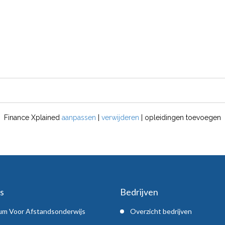
Finance Xplained
aanpassen
|
verwijderen
| opleidingen toevoegen
s
Bedrijven
um Voor Afstandsonderwijs
Overzicht bedrijven