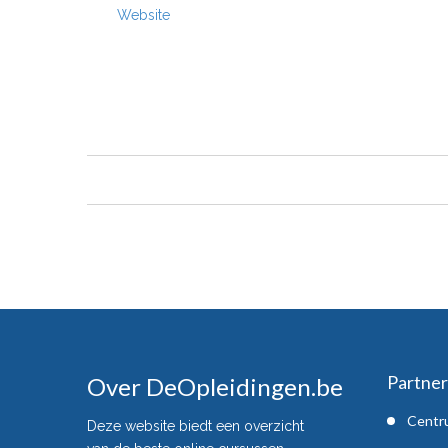
Website
Partner
Over DeOpleidingen.be
Centr
Deze website biedt een overzicht